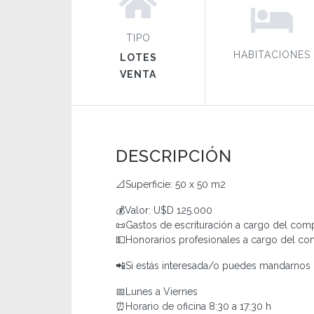
TIPO
HABITACIONES
LOTES
VENTA
DESCRIPCIÓN
📐Superficie: 50 x 50 m2
💰Valor: U$D 125.000
📜Gastos de escrituración a cargo del com
💵Honorarios profesionales a cargo del co
📲Si estás interesada/o puedes mandarno
📅Lunes a Viernes
⏰Horario de oficina 8:30 a 17:30 h