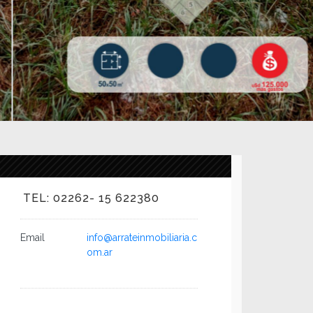
TEL: 02262- 15 622380
Email
info@arrateinmobiliaria.c
om.ar