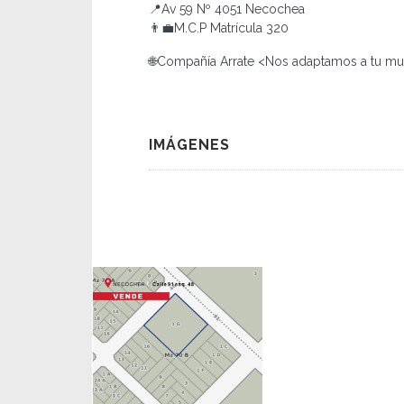
📍Av 59 Nº 4051 Necochea
👨‍💼M.C.P Matrícula 320
🌐Compañía Arrate <Nos adaptamos a tu m
IMÁGENES