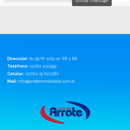
Enviar mensaje
Dirección:
Av 59 Nº 4051 e/ 86 y 88
Teléfono:
02262 430599
Celular:
02262-15 622380
Mail:
info@arrateinmobiliaria.com.ar