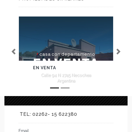
Previous
Next
EN VENTA
N°13
Calle 94 N 2745 Necochea
Argentina
TEL: 02262- 15 622380
Email